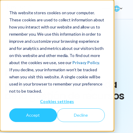
This website stores cookies on your computer.
These cookies are used to collect information about
how you interact with our website and allow us to
remember you. We use this information in order to
improve and customize your browsing experience
Key Play
and for analytics and metrics about our visitors both
on this website and other media. To find out more
Optimice su ROI de
about the cookies we use, see our
Privacy Policy.
marketing con una
If you decline, your information won’t be tracked
when you visit this website. A single cookie will be
planificación integrada
used in your browser to remember your preference
not to be tracked.
de la gestión de recursos
Cookies settings
Revenue Growth
Business Services
Accept
Decline
Technology & Telecom
Consumer Goods