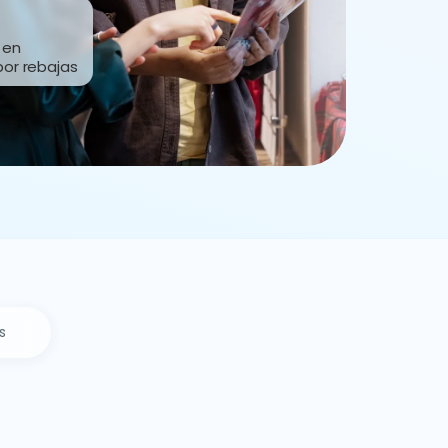
 en
por rebajas
s