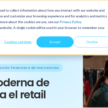
ed to collect information about how you interact with our website and
Acerca de nosotros
Servicios
Perspectivas
ove and customize your browsing experience and for analytics and metrics
t more about the cookies we use, see our
Privacy Policy.
s website. A single cookie will be used in your browser to remember your
Cookies settings
Accept
Decline
ación financiera de mercancías
oderna de
el retail