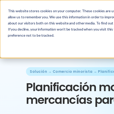
This website stores cookies on your computer. These cookies are us
allow us to remember you. We use this information in order to impr
about our visitors both on this website and other media. To find ou
If you decline, your information won’t be tracked when you visit thi
preference not to be tracked.
Solución → Comercio minorista → Planific
Planificación m
mercancías para 