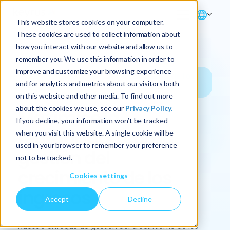
This website stores cookies on your computer.
These cookies are used to collect information about
how you interact with our website and allow us to
remember you. We use this information in order to
improve and customize your browsing experience
Solución → Gestión del crecimiento de los
and for analytics and metrics about our visitors both
ingresos
on this website and other media. To find out more
about the cookies we use, see our
Privacy Policy.
Maximice la
If you decline, your information won’t be tracked
rentabilidad con la
when you visit this website. A single cookie will be
used in your browser to remember your preference
gestión del
not to be tracked.
crecimiento de los
Cookies settings
ingresos
Accept
Decline
Nuestro enfoque de gestión del crecimiento de los