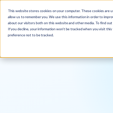
This website stores cookies on your computer. These cookies are us
allow us to remember you. We use this information in order to impr
about our visitors both on this website and other media. To find ou
If you decline, your information won’t be tracked when you visit thi
preference not to be tracked.