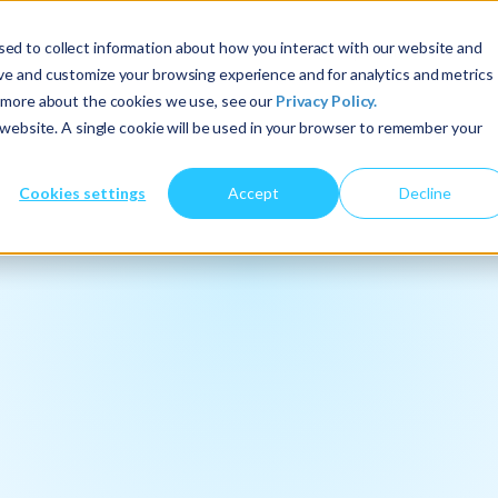
ed to collect information about how you interact with our website and
Acerca de nosotros
Servicios
Perspectivas
ove and customize your browsing experience and for analytics and metrics
t more about the cookies we use, see our
Privacy Policy.
s website. A single cookie will be used in your browser to remember your
Cookies settings
Accept
Decline