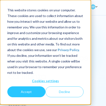
This website stores cookies on your computer.
These cookies are used to collect information about
how you interact with our website and allow us to
remember you. We use this information in order to
improve and customize your browsing experience
Solución → Finanzas → Informes
and for analytics and metrics about our visitors both
on this website and other media. To find out more
Reimagine los
about the cookies we use, see our
Privacy Policy.
informes financieros
If you decline, your information won’t be tracked
when you visit this website. A single cookie will be
de última milla con
used in your browser to remember your preference
not to be tracked.
confianza
Cookies settings
Keyrus ayuda a los equipos financieros a entregar
Accept
Decline
informes precisos, oportunos y conformes que
impulsan la confianza y la toma de mejores
decisiones.