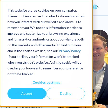
This website stores cookies on your computer.
These cookies are used to collect information about
how you interact with our website and allow us to
remember you. We use this information in order to
improve and customize your browsing experience
and for analytics and metrics about our visitors both
on this website and other media. To find out more
about the cookies we use, see our
Privacy Policy.
If you decline, your information won’t be tracked
when you visit this website. A single cookie will be
used in your browser to remember your preference
not to be tracked.
Cookies settings
Accept
Decline
Centro de
5-27
Convenciones y