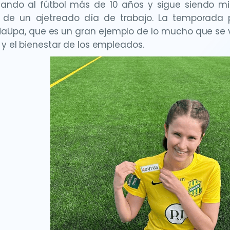
gando al fútbol más de 10 años y sigue siendo mi
 de un ajetreado día de trabajo. La temporada p
HaUpa, que es un gran ejemplo de lo mucho que se val
 y el bienestar de los empleados.