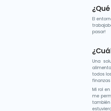
¿Qué 
El entor
trabajab
pasar!
¿Cuál
Una sol
aliment
todos lo
finanzas
Mi rol e
me permi
también
estuvier