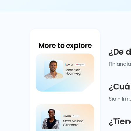
More to explore
¿De 
Finlandi
¿Cuál
Sia - Im
¿Tien