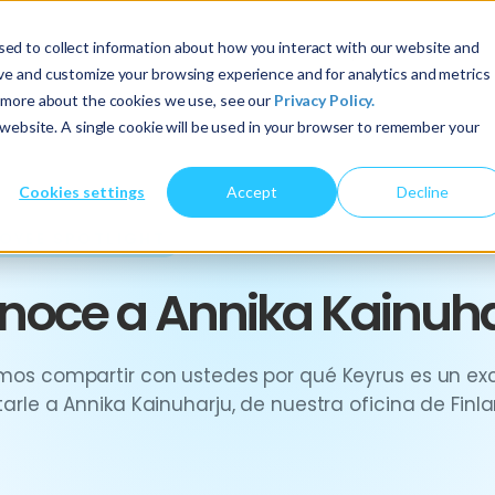
ed to collect information about how you interact with our website and
Acerca de nosotros
Servicios
Perspectivas
ove and customize your browsing experience and for analytics and metrics
t more about the cookies we use, see our
Privacy Policy.
s website. A single cookie will be used in your browser to remember your
Cookies settings
Accept
Decline
OYEE SPOTLIGHT
noce a Annika Kainuha
mos compartir con ustedes por qué Keyrus es un exce
arle a Annika Kainuharju, de nuestra oficina de Finl