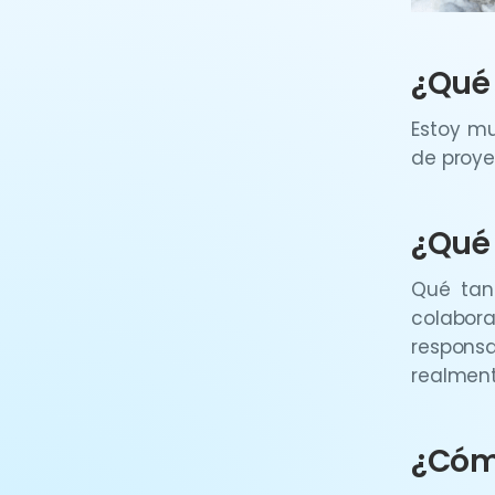
¿Qué 
Estoy mu
de proye
¿Qué 
Qué tan
colabor
responsa
realment
¿Cómo