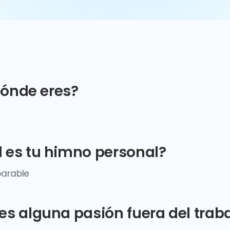
dónde eres?
a
 es tu himno personal?
parable
es alguna pasión fuera del trab