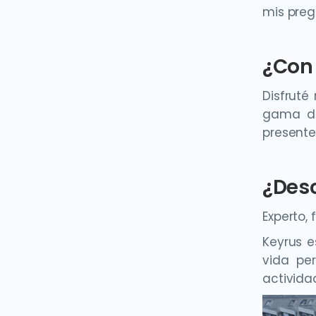
mis preg
¿Con 
Disfrut
gama de
presente
¿Desc
Experto, f
Keyrus e
vida pe
activida