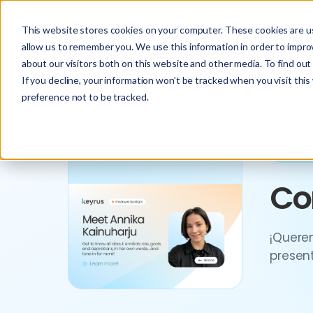
This website stores cookies on your computer. These cookies are us
allow us to remember you. We use this information in order to impr
about our visitors both on this website and other media. To find ou
If you decline, your information won’t be tracked when you visit thi
preference not to be tracked.
EMPL
Co
¡Quere
present