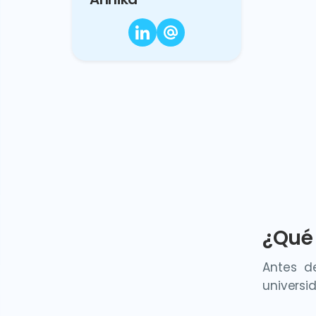
¿Qué 
Antes d
universi