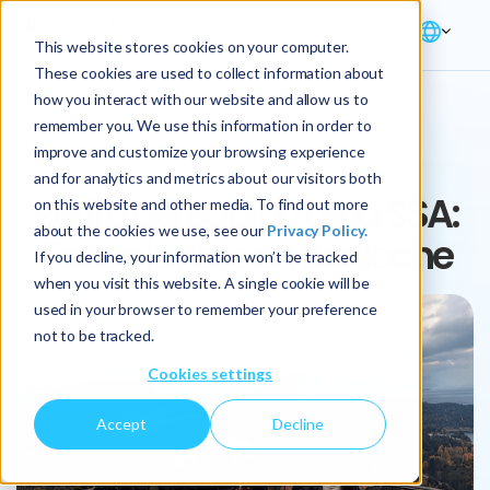
This website stores cookies on your computer.
These cookies are used to collect information about
how you interact with our website and allow us to
remember you. We use this information in order to
CULTURE
improve and customize your browsing experience
and for analytics and metrics about our visitors both
Retiro del equipo de la SSA:
on this website and other media. To find out more
about the cookies we use, see our
Privacy Policy.
Todos juntos en Bariloche
If you decline, your information won’t be tracked
when you visit this website. A single cookie will be
used in your browser to remember your preference
not to be tracked.
Cookies settings
Accept
Decline