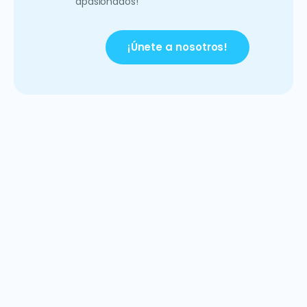
apasionados!
¡Únete a nosotros!
Ponte en contacto hoy
¿Tiene preguntas sobre nuestras soluciones de EPM?
Nuestro equipo está listo para ayudarlo a encontrar el
enfoque adecuado para su negocio.