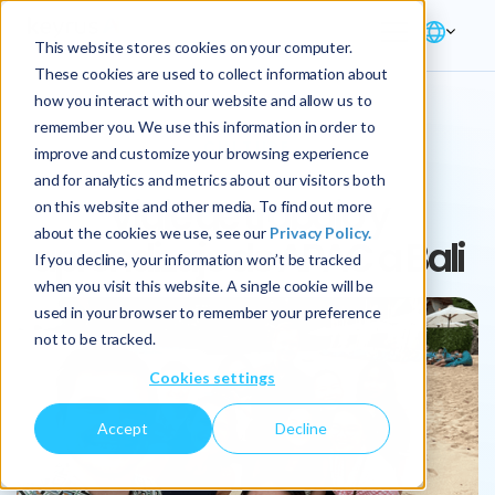
This website stores cookies on your computer.
These cookies are used to collect information about
how you interact with our website and allow us to
remember you. We use this information in order to
CULTURE
improve and customize your browsing experience
and for analytics and metrics about our visitors both
Viaje de trabajo y
on this website and other media. To find out more
about the cookies we use, see our
Privacy Policy.
aprendizaje de APAC a Bali
If you decline, your information won’t be tracked
when you visit this website. A single cookie will be
used in your browser to remember your preference
not to be tracked.
Cookies settings
Accept
Decline