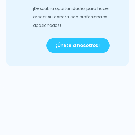
¡Descubra oportunidades para hacer
crecer su carrera con profesionales
apasionados!
¡Únete a nosotros!
Ponte en contacto hoy
¿Tiene preguntas sobre nuestras soluciones de EPM?
Nuestro equipo está listo para ayudarlo a encontrar el