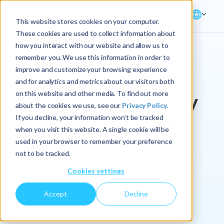
This website stores cookies on your computer.
These cookies are used to collect information about
how you interact with our website and allow us to
remember you. We use this information in order to
improve and customize your browsing experience
Perspectivas → Eventos
and for analytics and metrics about our visitors both
on this website and other media. To find out more
Explora los próximos y
about the cookies we use, see our
Privacy Policy.
pasados eventos de
If you decline, your information won’t be tracked
when you visit this website. A single cookie will be
Keyrus
used in your browser to remember your preference
not to be tracked.
Explore los eventos y seminarios web de Keyrus:
Cookies settings
sesiones pasadas y próximas oportunidades para
aprender y conectarse.
Accept
Decline