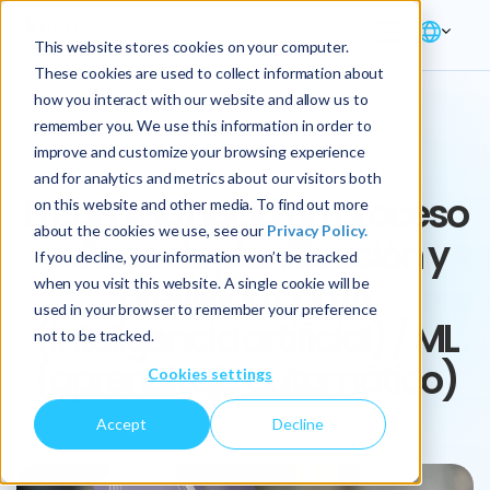
This website stores cookies on your computer.
These cookies are used to collect information about
how you interact with our website and allow us to
remember you. We use this information in order to
ARTICLE
improve and customize your browsing experience
and for analytics and metrics about our visitors both
El camino hacia un proceso
on this website and other media. To find out more
about the cookies we use, see our
Privacy Policy.
exitoso de planificación y
If you decline, your information won’t be tracked
previsión con IA
when you visit this website. A single cookie will be
used in your browser to remember your preference
(inteligencia artificial) / ML
not to be tracked.
(aprendizaje automático)
Cookies settings
Accept
Decline