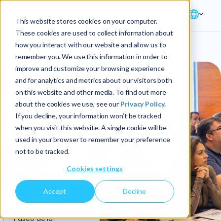
This website stores cookies on your computer.
These cookies are used to collect information about
how you interact with our website and allow us to
remember you. We use this information in order to
improve and customize your browsing experience
and for analytics and metrics about our visitors both
on this website and other media. To find out more
about the cookies we use, see our
Privacy Policy.
If you decline, your information won’t be tracked
when you visit this website. A single cookie will be
used in your browser to remember your preference
not to be tracked.
Cookies settings
Accept
Decline
Torre Eurostars Madrid,
4
Paseo de la