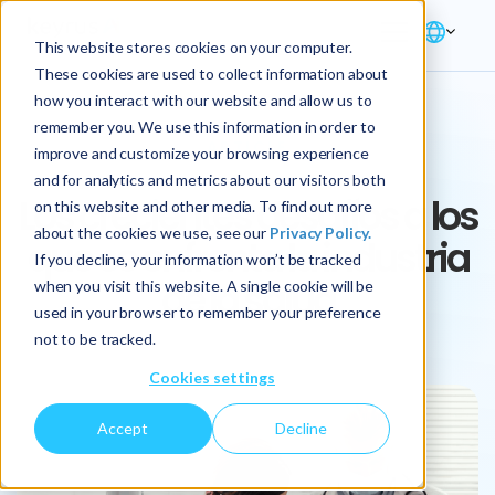
This website stores cookies on your computer.
These cookies are used to collect information about
how you interact with our website and allow us to
remember you. We use this information in order to
ARTICLE
improve and customize your browsing experience
and for analytics and metrics about our visitors both
Los crecientes desafíos a los
on this website and other media. To find out more
about the cookies we use, see our
Privacy Policy.
que se enfrenta la industria
If you decline, your information won’t be tracked
de la salud
when you visit this website. A single cookie will be
used in your browser to remember your preference
not to be tracked.
Cookies settings
Accept
Decline