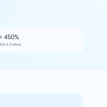
> 450%
ROI a 3 años