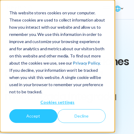
This website stores cookies on your computer.
These cookies are used to collect information about
how you interact with our website and allow us to
remember you. We use this information in order to
improve and customize your browsing experience
Key Play
and for analytics and metrics about our visitors both
on this website and other media. To find out more
Optimice las operaciones
about the cookies we use, see our
Privacy Policy.
de cosecha con una
If you decline, your information won’t be tracked
when you visit this website. A single cookie will be
planificación
used in your browser to remember your preference
not to be tracked.
mecanizada integrada
Cookies settings
Manufacturing
Supply Chain
Finance
Accept
Decline
Procurement