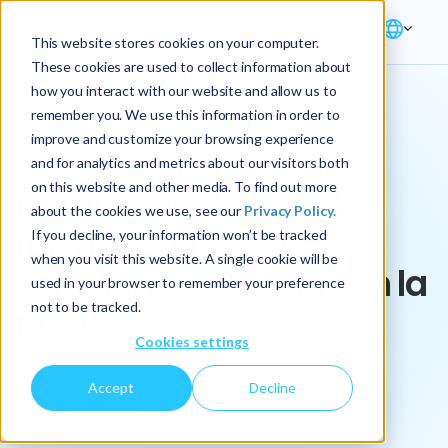
This website stores cookies on your computer.
These cookies are used to collect information about
how you interact with our website and allow us to
remember you. We use this information in order to
improve and customize your browsing experience
Key Play
and for analytics and metrics about our visitors both
on this website and other media. To find out more
Dominar la demanda
about the cookies we use, see our
Privacy Policy.
farmacéutica con
If you decline, your information won’t be tracked
when you visit this website. A single cookie will be
soluciones basadas en la
used in your browser to remember your preference
not to be tracked.
nube
Cookies settings
Life Sciences
Supply Chain
Accept
Decline