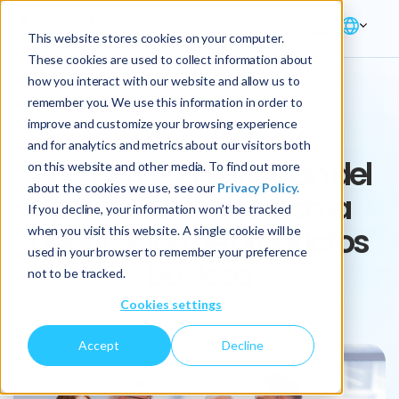
This website stores cookies on your computer.
These cookies are used to collect information about
how you interact with our website and allow us to
remember you. We use this information in order to
ARTICLE
improve and customize your browsing experience
and for analytics and metrics about our visitors both
Gestión de la variación del
on this website and other media. To find out more
about the cookies we use, see our
Privacy Policy.
precio de compra en la
If you decline, your information won’t be tracked
adquisición de productos
when you visit this website. A single cookie will be
used in your browser to remember your preference
básicos
not to be tracked.
Cookies settings
Accept
Decline