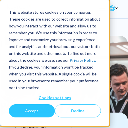
This website stores cookies on your computer.
These cookies are used to collect information about
how you interact with our website and allow us to
remember you. We use this information in order to
improve and customize your browsing experience
and for analytics and metrics about our visitors both
on this website and other media. To find out more
about the cookies we use, see our
Privacy Policy.
If you decline, your information won’t be tracked
when you visit this website. A single cookie will be
used in your browser to remember your preference
not to be tracked.
Cookies settings
Accept
Decline
La experiencia
0
Heineken en