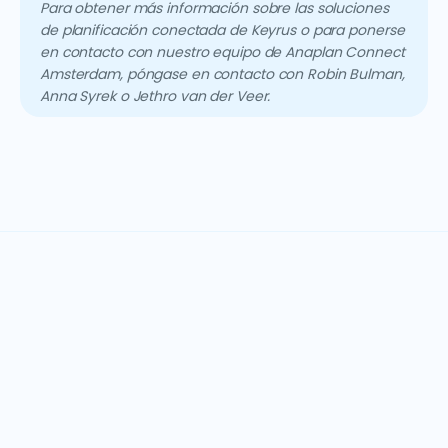
Para obtener más información sobre las soluciones
de planificación conectada de Keyrus o para ponerse
en contacto con nuestro equipo de Anaplan Connect
Amsterdam, póngase en contacto con Robin Bulman,
Anna Syrek o Jethro van der Veer.
Ponte en contacto hoy
¿Tiene preguntas sobre nuestras soluciones de EPM?
Nuestro equipo está listo para ayudarlo a encontrar el
enfoque adecuado para su negocio.