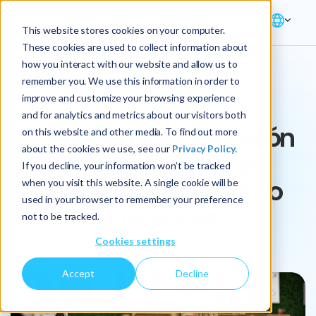
This website stores cookies on your computer.
These cookies are used to collect information about
how you interact with our website and allow us to
remember you. We use this information in order to
ARTICLE
improve and customize your browsing experience
and for analytics and metrics about our visitors both
Cómo controlar la gestión
on this website and other media. To find out more
about the cookies we use, see our
Privacy Policy.
de la fabricación de
If you decline, your information won’t be tracked
productos de consumo
when you visit this website. A single cookie will be
used in your browser to remember your preference
envasados
not to be tracked.
Cookies settings
Accept
Decline