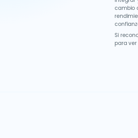
integrar
cambio cu
rendimie
confianz
Si recon
para ver