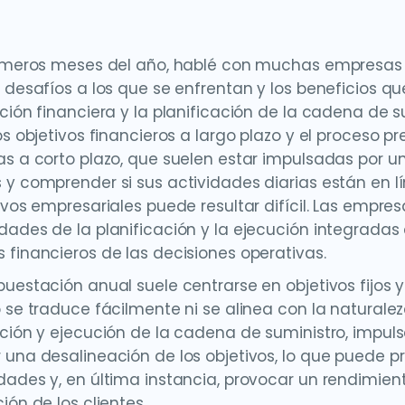
rimeros meses del año, hablé con muchas empresas
s desafíos a los que se enfrentan y los beneficios qu
ación financiera y la planificación de la cadena de s
los objetivos financieros a largo plazo y el proceso 
as a corto plazo, que suelen estar impulsadas por un
 y comprender si sus actividades diarias están en l
tivos empresariales puede resultar difícil. Las empre
dades de la planificación y la ejecución integradas
 financieros de las decisiones operativas.
uestación anual suele centrarse en objetivos fijos y d
o se traduce fácilmente ni se alinea con la natural
ación y ejecución de la cadena de suministro, impu
 una desalineación de los objetivos, lo que puede pr
dades y, en última instancia, provocar un rendimiento
ión de los clientes.