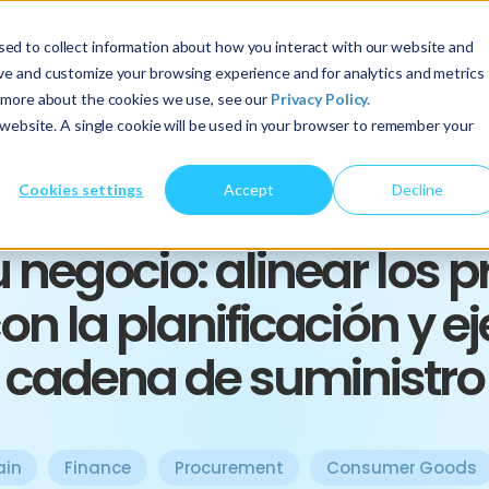
ed to collect information about how you interact with our website and
Acerca de nosotros
Servicios
Perspectivas
ove and customize your browsing experience and for analytics and metrics
t more about the cookies we use, see our
Privacy Policy.
s website. A single cookie will be used in your browser to remember your
Cookies settings
Accept
Decline
ARTICLE
u negocio: alinear los 
on la planificación y e
cadena de suministro
ain
Finance
Procurement
Consumer Goods