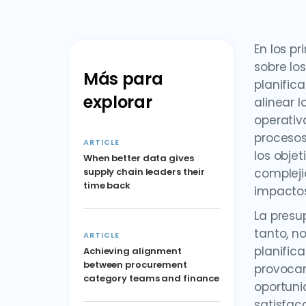
En los p
sobre lo
Más para
planific
explorar
alinear 
operativ
procesos
ARTICLE
los obje
When better data gives
supply chain leaders their
compleji
time back
impactos
La presup
tanto, n
ARTICLE
planific
Achieving alignment
between procurement
provocar
category teams and finance
oportuni
satisfacc