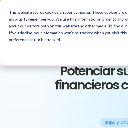
This website stores cookies on your computer. These cookies are us
allow us to remember you. We use this information in order to impr
about our visitors both on this website and other media. To find ou
If you decline, your information won’t be tracked when you visit thi
preference not to be tracked.
Potenciar s
financieros c
Supply Ch