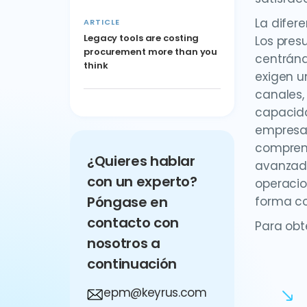
La difer
ARTICLE
Legacy tools are costing
Los pres
procurement more than you
centránd
think
exigen u
canales,
capacida
empresas
comprend
¿Quieres hablar
avanzada
con un experto?
operacio
Póngase en
forma co
contacto con
Para obte
nosotros a
continuación
epm@keyrus.com