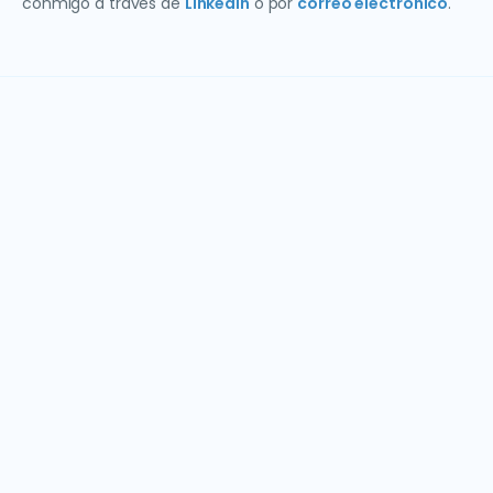
conmigo a través de
LinkedIn
o por
correo electrónico
.
Ponte en contacto hoy
¿Tiene preguntas sobre nuestras soluciones de EPM?
Nuestro equipo está listo para ayudarlo a encontrar el
enfoque adecuado para su negocio.
Correo electrónico:
epm@keyrus.com