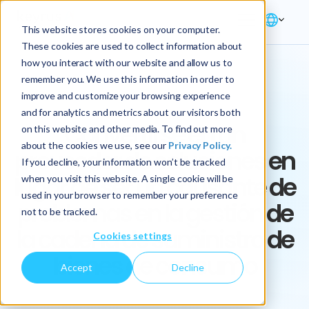
This website stores cookies on your computer.
These cookies are used to collect information about
how you interact with our website and allow us to
remember you. We use this information in order to
ARTICLE
improve and customize your browsing experience
and for analytics and metrics about our visitors both
Convertirse en un
on this website and other media. To find out more
about the cookies we use, see our
Privacy Policy.
proveedor de soluciones en
If you decline, your information won’t be tracked
lugar de ser un causante de
when you visit this website. A single cookie will be
used in your browser to remember your preference
problemas en la gestión de
not to be tracked.
la cadena de suministro de
Cookies settings
bienes de consumo
Accept
Decline