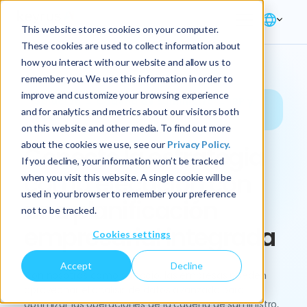
This website stores cookies on your computer.
These cookies are used to collect information about
how you interact with our website and allow us to
remember you. We use this information in order to
improve and customize your browsing experience
Solución → Cadena de suministro → IBP y
and for analytics and metrics about our visitors both
S&OP
on this website and other media. To find out more
about the cookies we use, see our
Privacy Policy.
Conecte la estrategia
If you decline, your information won’t be tracked
con la ejecución con
when you visit this website. A single cookie will be
used in your browser to remember your preference
una planificación
not to be tracked.
empresarial integrada
Cookies settings
Accept
Decline
Con nosotros como su socio, las empresas pueden
aprovechar el análisis de datos avanzado para
optimizar las operaciones de la cadena de suministro,