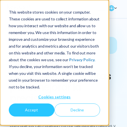
This website stores cookies on your computer.
These cookies are used to collect information about
how you interact with our website and allow us to
remember you. We use this information in order to
improve and customize your browsing experience
Solución → Rendimiento de ventas →
and for analytics and metrics about our visitors both
Previsión
on this website and other media. To find out more
about the cookies we use, see our
Privacy Policy.
Estandarice las
If you decline, your information won’t be tracked
previsiones de ventas
when you visit this website. A single cookie will be
used in your browser to remember your preference
para mejorar la
not to be tracked.
precisión
Cookies settings
Accept
Decline
Establezca previsiones coherentes, habilite la
automatización y ejecute modelos de escenarios
para que los CRO puedan tomar decisiones mejores y