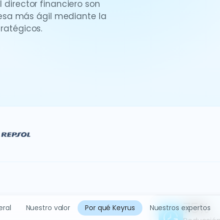
l director financiero son
esa más ágil mediante la
tratégicos.
75%
eral
Nuestro valor
Por qué Keyrus
Nuestros expertos