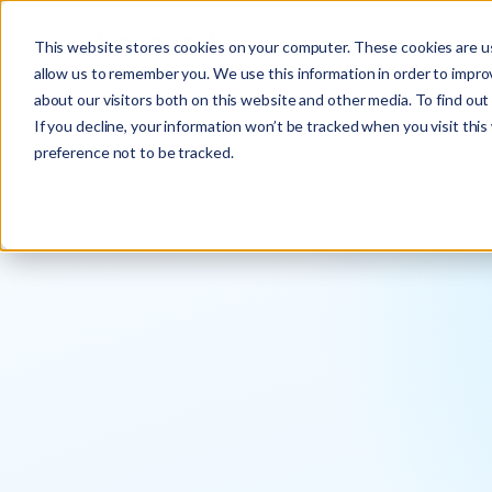
This website stores cookies on your computer. These cookies are us
allow us to remember you. We use this information in order to impr
about our visitors both on this website and other media. To find ou
If you decline, your information won’t be tracked when you visit thi
preference not to be tracked.