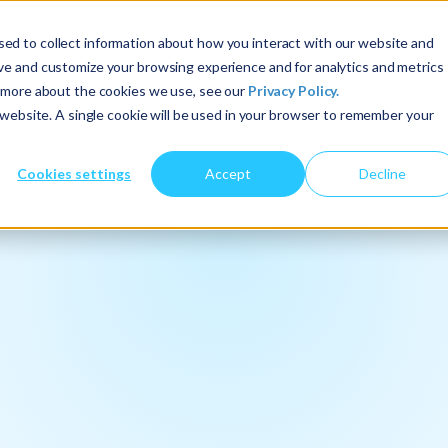
ed to collect information about how you interact with our website and
Acerca de nosotros
Servicios
Perspectivas
ove and customize your browsing experience and for analytics and metrics
t more about the cookies we use, see our
Privacy Policy.
s website. A single cookie will be used in your browser to remember your
Cookies settings
Accept
Decline