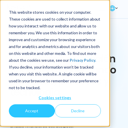
This website stores cookies on your computer.
These cookies are used to collect information about
how you interact with our website and allow us to
remember you. We use this information in order to
improve and customize your browsing experience
Solución → Finanzas
and for analytics and metrics about our visitors both
on this website and other media. To find out more
Transforme su función
about the cookies we use, see our
Privacy Policy.
financiera conectando
If you decline, your information won’t be tracked
when you visit this website. A single cookie will be
personas, procesos y
used in your browser to remember your preference
not to be tracked.
tecnología
Cookies settings
Los directores financieros y la oficina del director
Accept
Decline
financiero son fundamentales para permitir una
empresa más ágil mediante la planificación y el
análisis financieros estratégicos.