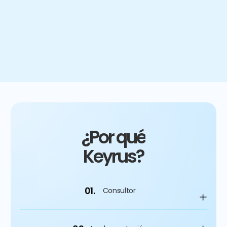
4
%
Mejora del gasto de capital
¿Por qué
Keyrus?
01.
Consultor