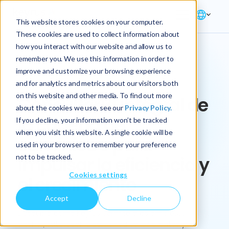
This website stores cookies on your computer.
These cookies are used to collect information about
how you interact with our website and allow us to
remember you. We use this information in order to
improve and customize your browsing experience
Solución → Cadena de suministro
and for analytics and metrics about our visitors both
on this website and other media. To find out more
Consultoría integral de
about the cookies we use, see our
Privacy Policy.
la cadena de
If you decline, your information won’t be tracked
when you visit this website. A single cookie will be
suministro para
used in your browser to remember your preference
not to be tracked.
impulsar la eficiencia y
Cookies settings
el crecimiento
Accept
Decline
Descubra cómo Keyrus permite a las empresas
ahorrar, satisfacer la demanda de los clientes y