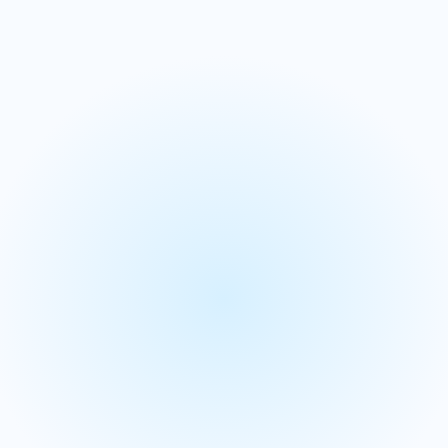
Planificación de la
Planificación del suministro
demanda
Planificación de
mercancías
S&OP y planificación
empresarial integrada
Alineamos su estrategia con las operaciones a través de
nuestras soluciones de planificación empresarial integrada
(IBP) para obtener una visión unificada del rendimiento.