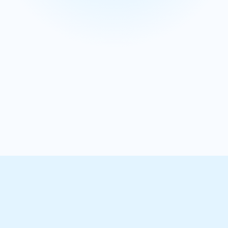
Proporcionamos una única fuente de información veraz
para eliminar los silos y garantizar que toda su empresa
esté alineada en torno a un conjunto de números.
Brindamos a sus usuarios información útil y respaldamos
una planificación de escenarios y pronósticos sólidos
para tomar mejores decisiones.
Obtenga más información
Nuestros resultados en cifras