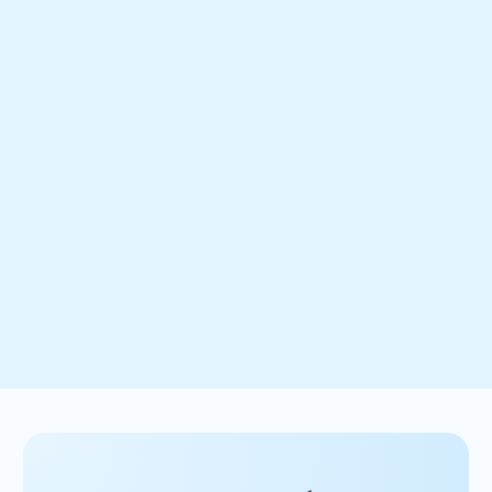
10-15
%
Menos exceso de inventario u obsoleto
8
días
Del inventario retirado de la cadena de suministro