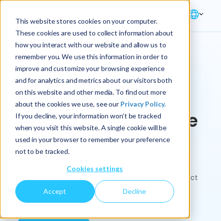
This website stores cookies on your computer.
These cookies are used to collect information about
how you interact with our website and allow us to
remember you. We use this information in order to
improve and customize your browsing experience
Contact → Europe → Netherlands
and for analytics and metrics about our visitors both
on this website and other media. To find out more
A fully accredited
about the cookies we use, see our
Privacy Policy.
Anaplan partner in the
If you decline, your information won’t be tracked
when you visit this website. A single cookie will be
Netherlands
used in your browser to remember your preference
not to be tracked.
Our EPM team has experience in end-to-end
Cookies settings
implementation of transformation projects. Contact
us to learn how we can help you.
Accept
Decline