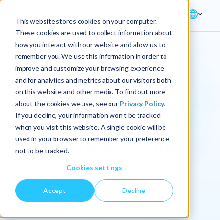
This website stores cookies on your computer.
These cookies are used to collect information about
how you interact with our website and allow us to
remember you. We use this information in order to
improve and customize your browsing experience
Demo
and for analytics and metrics about our visitors both
on this website and other media. To find out more
Acelerando procesos
about the cookies we use, see our
Privacy Policy.
If you decline, your information won’t be tracked
de planificación
when you visit this website. A single cookie will be
financiera en Keyrus
used in your browser to remember your preference
not to be tracked.
Cookies settings
Accept
Decline
Conoce la solución FP&A de Anaplan integrando
estimación de ingresos, iniciativas estratégicas y
gestión de OpEx.