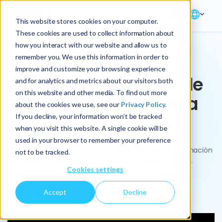
This website stores cookies on your computer.
These cookies are used to collect information about
how you interact with our website and allow us to
Demo
remember you. We use this information in order to
improve and customize your browsing experience
Acelerando procesos de
and for analytics and metrics about our visitors both
on this website and other media. To find out more
planificación financiera
about the cookies we use, see our
Privacy Policy.
en Keyrus
If you decline, your information won’t be tracked
when you visit this website. A single cookie will be
used in your browser to remember your preference
Conoce la solución FP&A de Anaplan integrando estimación
not to be tracked.
de ingresos, iniciativas estratégicas y gestión de OpEx.
Cookies settings
Accept
Decline