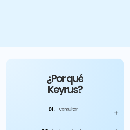
4
%
Mejora del gasto de capital
¿Por qué
Keyrus?
01.
Consultor