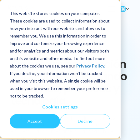
This website stores cookies on your computer.
These cookies are used to collect information about
how you interact with our website and allow us to
remember you. We use this information in order to
improve and customize your browsing experience
Solución → Finanzas
and for analytics and metrics about our visitors both
on this website and other media. To find out more
Transforme su función
about the cookies we use, see our
Privacy Policy.
financiera conectando
If you decline, your information won’t be tracked
when you visit this website. A single cookie will be
personas, procesos y
used in your browser to remember your preference
not to be tracked.
tecnología
Cookies settings
Los directores financieros y la oficina del director
Accept
Decline
financiero son fundamentales para permitir una
empresa más ágil mediante la planificación y el
análisis financieros estratégicos.