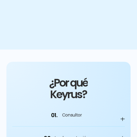
4
%
Mejora del gasto de capital
¿Por qué
Keyrus?
01.
Consultor