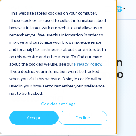
This website stores cookies on your computer.
These cookies are used to collect information about
how you interact with our website and allow us to
remember you. We use this information in order to
improve and customize your browsing experience
Solución → Finanzas
and for analytics and metrics about our visitors both
on this website and other media. To find out more
Transforme su función
about the cookies we use, see our
Privacy Policy.
financiera conectando
If you decline, your information won’t be tracked
when you visit this website. A single cookie will be
personas, procesos y
used in your browser to remember your preference
not to be tracked.
tecnología
Cookies settings
Los directores financieros y la oficina del director
Accept
Decline
financiero son fundamentales para permitir una
empresa más ágil mediante la planificación y el
análisis financieros estratégicos.