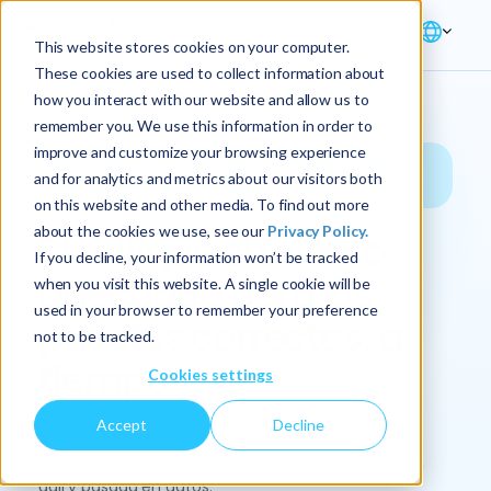
This website stores cookies on your computer.
These cookies are used to collect information about
how you interact with our website and allow us to
remember you. We use this information in order to
improve and customize your browsing experience
Solución → Fuerza laboral → Planificación
and for analytics and metrics about our visitors both
de talentos y puestos
on this website and other media. To find out more
about the cookies we use, see our
Privacy Policy.
Planifique el talento
If you decline, your information won’t be tracked
adecuado para los
when you visit this website. A single cookie will be
used in your browser to remember your preference
puestos correctos, a
not to be tracked.
tiempo
Cookies settings
Accept
Decline
Alinee las necesidades de la fuerza laboral con la
estrategia empresarial mediante una planificación
ágil y basada en datos.